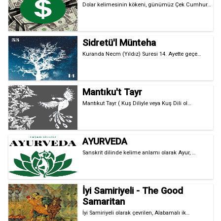
Dolar kelimesinin kökeni, günümüz Çek Cumhur…
Sidretü'l Münteha
Kuranda Necm (Yıldız) Suresi 14. Ayette geçe…
Mantıku't Tayr
Mantıkut Tayr ( Kuş Diliyle veya Kuş Dili ol…
AYURVEDA
Sanskrit dilinde kelime anlamı olarak Ayur, …
İyi Samiriyeli - The Good
Samaritan
İyi Samiriyeli olarak çevrilen, Alabamalı ik…