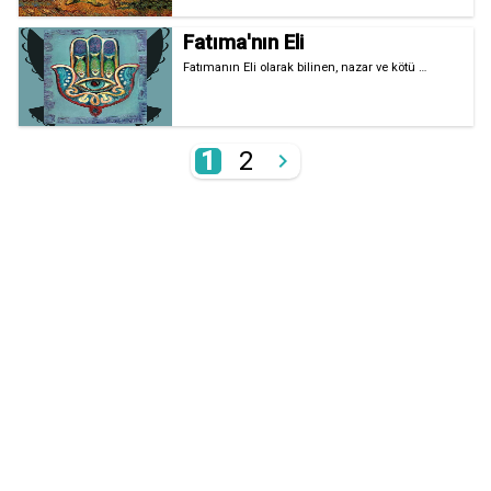
Fatıma'nın Eli
Fatımanın Eli olarak bilinen, nazar ve kötü …
1
2
chevron_right