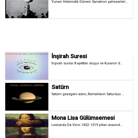
Yunan Helenistik Dönem Sanatının şaheserleri…
İnşirah Suresi
İnşirah suresi 8 ayetten oluşur ve Kuranın d…
Satürn
Satürn gezegeni adını, Romalıların Saturdus …
Mona Lisa Gülümsemesi
Leonardo Da Vinci 1452- 1519 yılları arasınd…