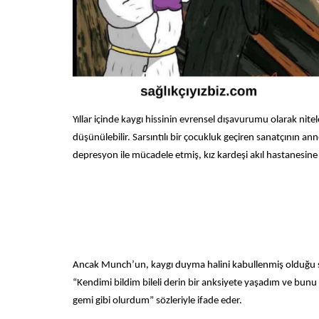
Yıllar içinde kaygı hissinin evrensel dışavurumu olarak nite
düşünülebilir. Sarsıntılı bir çocukluk geçiren sanatçının an
depresyon ile mücadele etmiş, kız kardeşi akıl hastanesine 
Ancak Munch’un, kaygı duyma halini kabullenmiş olduğu sö
“Kendimi bildim bileli derin bir anksiyete yaşadım ve bun
gemi gibi olurdum” sözleriyle ifade eder.