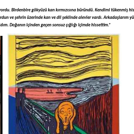
yordu. Birdenbire gökyüzü kan kırmızısına büründü. Kendimi tükenmiş hi
dun ve şehrin üzerinde kan ve dil şeklinde alevler vardı. Arkadaşlarım 
kaldım. Doğanın içinden geçen sonsuz çığlığı içimde hissettim.”