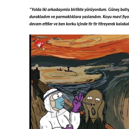
“Yolda iki arkadaşımla birlikte yürüyordum. Güneş batı
durakladım ve parmaklıklara yaslandım. Koyu mavi fiyor
devam ettiler ve ben korku içinde tir tir titreyerek kala