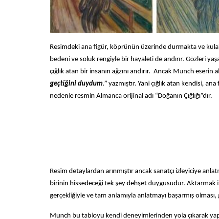
Resimdeki ana figür, köprünün üzerinde durmakta ve kulakl
bedeni ve soluk rengiyle bir hayaleti de andırır. Gözleri yaşad
çığlık atan bir insanın ağzını andırır. Ancak Munch eserin 
geçtiğini duydum
.” yazmıştır. Yani çığlık atan kendisi, an
nedenle resmin Almanca orijinal adı “Doğanın Çığlığı”dır.
Resim detaylardan arınmıştır ancak sanatçı izleyiciye anlat
birinin hissedeceği tek şey dehşet duygusudur. Aktarmak is
gerçekliğiyle ve tam anlamıyla anlatmayı başarmış olması, gö
Munch bu tabloyu kendi deneyimlerinden yola çıkarak yap