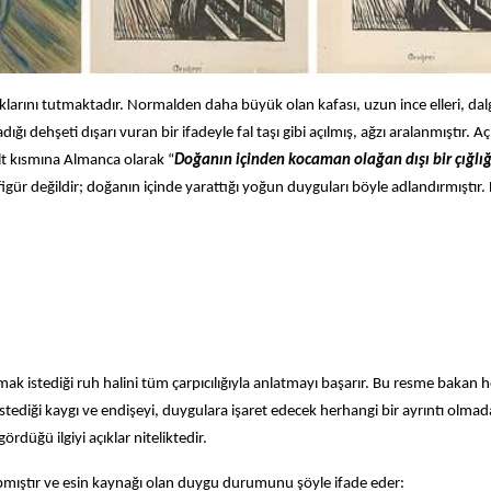
arını tutmaktadır. Normalden daha büyük olan kafası, uzun ince elleri, dalg
ığı dehşeti dışarı vuran bir ifadeyle fal taşı gibi açılmış, ağzı aralanmıştır. Aç
alt kısmına Almanca olarak “
Doğanın içinden kocaman olağan dışı bir çığlı
a figür değildir; doğanın içinde yarattığı yoğun duyguları böyle adlandırmıştır.
mak istediği ruh halini tüm çarpıcılığıyla anlatmayı başarır. Bu resme bakan 
tediği kaygı ve endişeyi, duygulara işaret edecek herhangi bir ayrıntı olma
rdüğü ilgiyi açıklar niteliktedir.
mıştır ve esin kaynağı olan duygu durumunu şöyle ifade eder: