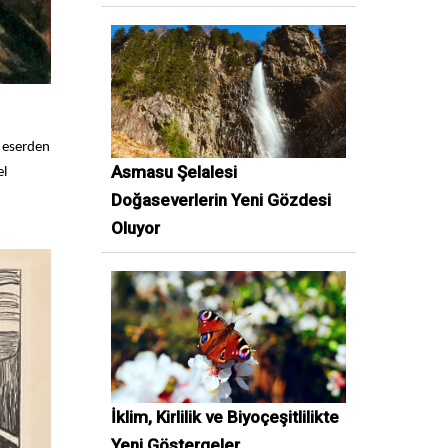
t eserden
Asmasu Şelalesi
el
Doğaseverlerin Yeni Gözdesi
Oluyor
İklim, Kirlilik ve Biyoçeşitlilikte
Yeni Göstergeler