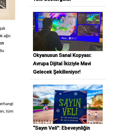
alı
ık ağzı
ğın
 Bu
Okyanusun Sanal Kopyası:
Avrupa Dijital İkiziyle Mavi
Gelecek Şekilleniyor!
herhangi
dan, tüm
“Sayın Veli”: Ebeveynliğin