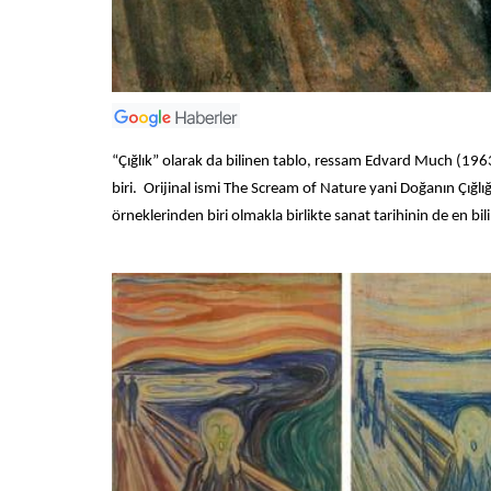
“Çığlık” olarak da bilinen tablo, ressam Edvard Much (196
biri. Orijinal ismi The Scream of Nature yani Doğanın Çığlığ
örneklerinden biri olmakla birlikte sanat tarihinin de en bil