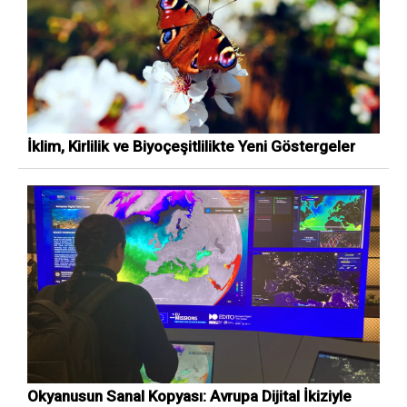
İklim, Kirlilik ve Biyoçeşitlilikte Yeni Göstergeler
Okyanusun Sanal Kopyası: Avrupa Dijital İkiziyle