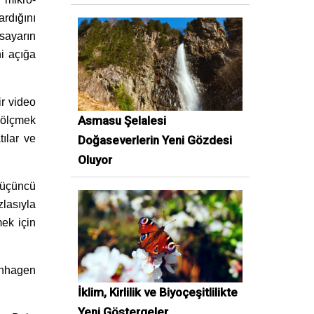
rdığını
sayarın
ni açığa
ir video
Asmasu Şelalesi
 ölçmek
ılar ve
Doğaseverlerin Yeni Gözdesi
Oluyor
 üçüncü
zlasıyla
ek için
enhagen
İklim, Kirlilik ve Biyoçeşitlilikte
Yeni Göstergeler