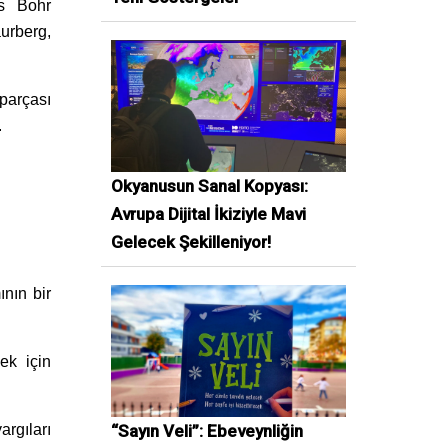
ls Bohr
urberg,
parçası
.
Okyanusun Sanal Kopyası:
Avrupa Dijital İkiziyle Mavi
Gelecek Şekilleniyor!
ının bir
ek için
“Sayın Veli”: Ebeveynliğin
argıları