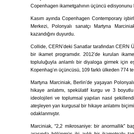
Copenhagen ikametgahının üçüncü edisyonunu 
Kasım ayında Copenhagen Contemporary işbirliğ
Merkezi, Polonyalı sanatçı Martyna Marcini
kazandığını duyurdu.
Collide, CERN'deki Sanatlar tarafından CERN Üy
bir ikamet programıdır. 2012'de kurulan ikame
topluluğuyla anlamlı bir diyaloga girmek için e
Kopenhag'ın üçüncüsü, 109 farklı ülkeden 774 tekl
Martyna Marciniak, Berlin'de yaşayan Polonyalı 
hikaye anlatımı, spekülatif kurgu ve 3 boyutlu
ideolojileri ve toplumsal yapıları nasıl şekillen
ateşleyen yarı kurgusal bir hikaye anlatımı biçi
odaklanmıştır.
Marciniak, “2,2 mikrosaniye: bir anormallik” 
arasında bölünmüş iki aylık bir ikametgahı ta