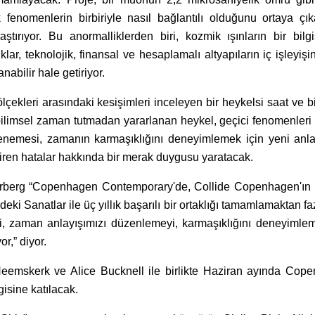
fenomenlerin birbiriyle nasıl bağlantılı olduğunu ortaya çıka
tırıyor. Bu anormalliklerden biri, kozmik ışınların bir bilgi
klıklar, teknolojik, finansal ve hesaplamalı altyapıların iç işleyişi
nabilir hale getiriyor.
çekleri arasındaki kesişimleri inceleyen bir heykelsi saat ve b
ilimsel zaman tutmadan yararlanan heykel, geçici fenomenleri
denemesi, zamanın karmaşıklığını deneyimlemek için yeni anlat
ren hatalar hakkında bir merak duygusu yaratacak.
rberg “Copenhagen Contemporary'de, Collide Copenhagen'ın
ki Sanatlar ile üç yıllık başarılı bir ortaklığı tamamlamaktan fa
i, zaman anlayışımızı düzenlemeyi, karmaşıklığını deneyimlem
r,” diyor.
eemskerk ve Alice Bucknell ile birlikte Haziran ayında Cop
isine katılacak.