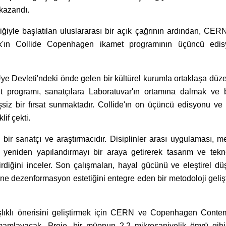
kazandı.
iyle başlatılan uluslararası bir açık çağrının ardından, CER
ak'ın Collide Copenhagen ikamet programının üçüncü edi
e Devleti'ndeki önde gelen bir kültürel kurumla ortaklaşa düz
t programı, sanatçılara Laboratuvar'ın ortamına dalmak ve b
şsiz bir fırsat sunmaktadır. Collide'ın on üçüncü edisyonu ve
if çekti.
bir sanatçı ve araştırmacıdır. Disiplinler arası uygulaması, 
 yeniden yapılandırmayı bir araya getirerek tasarım ve tekno
dirdiğini inceler. Son çalışmaları, hayal gücünü ve eleştirel d
mine dezenformasyon estetiğini entegre eden bir metodoloji geli
başlıklı önerisini geliştirmek için CERN ve Copenhagen Conte
mamlayacak. Proje, bir müonun 2,2 mikrosaniyelik ömrü gibi