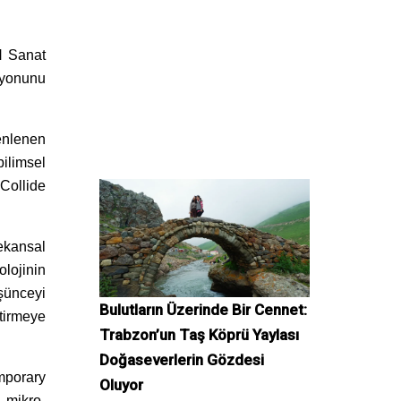
N Sanat
syonunu
enlenen
ilimsel
 Collide
mekansal
lojinin
üşünceyi
Bulutların Üzerinde Bir Cennet:
ştirmeye
Trabzon’un Taş Köprü Yaylası
Doğaseverlerin Gözdesi
mporary
Oluyor
 mikro-