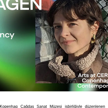
Kopenhag Çağdaş Sanat Müzesi işbirliğiyle düzenlenen 