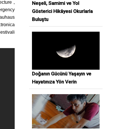
ecture ,
Neşeli, Samimi ve Yol
ergency
Gösterici Hikâyesi Okurlarla
 Bauhaus
Buluştu
tronica
stivali
Doğanın Gücünü Yaşayın ve
Hayatınıza Yön Verin