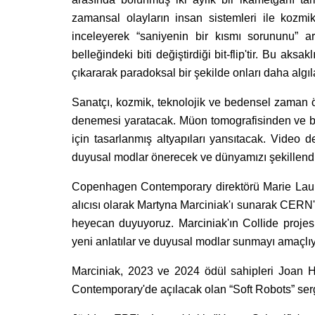
zamansal olayların insan sistemleri ile kozmik 
inceleyerek “saniyenin bir kısmı sorununu” araş
belleğindeki biti değiştirdiği bit-flip'tir. Bu aksa
çıkararak paradoksal bir şekilde onları daha algıla
Sanatçı, kozmik, teknolojik ve bedensel zaman öl
denemesi yaratacak. Müon tomografisinden ve b
için tasarlanmış altyapıları yansıtacak. Video 
duyusal modlar önerecek ve dünyamızı şekillendi
Copenhagen Contemporary direktörü Marie Lau
alıcısı olarak Martyna Marciniak'ı sunarak CERN'de
heyecan duyuyoruz. Marciniak'ın Collide projes
yeni anlatılar ve duyusal modlar sunmayı amaçlıyo
Marciniak, 2023 ve 2024 ödül sahipleri Joan H
Contemporary'de açılacak olan “Soft Robots” serg