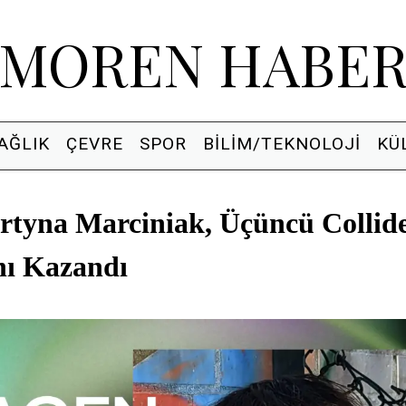
MOREN HABE
AĞLIK
ÇEVRE
SPOR
BILIM/TEKNOLOJI
KÜ
artyna Marciniak, Üçüncü Collid
ı Kazandı