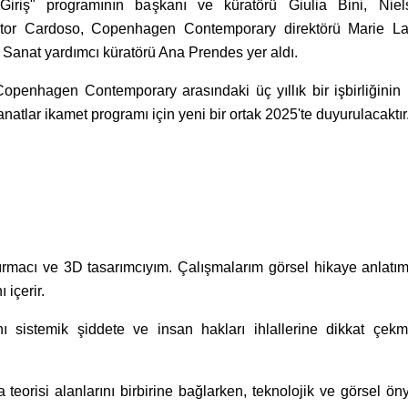
 Giriş" programının başkanı ve küratörü Giulia Bini, Nie
Vitor Cardoso, Copenhagen Contemporary direktörü Marie La
anat yardımcı küratörü Ana Prendes yer aldı.
enhagen Contemporary arasındaki üç yıllık bir işbirliğinin 
natlar ikamet programı için yeni bir ortak 2025'te duyurulacaktır
tırmacı ve 3D tasarımcıyım. Çalışmalarım görsel hikaye anlatım
 içerir.
nı sistemik şiddete ve insan hakları ihlallerine dikkat çekm
 teorisi alanlarını birbirine bağlarken, teknolojik ve görsel öny