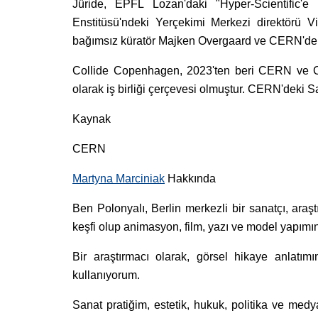
Jüride, EPFL Lozan'daki "Hyper-Scientific'e
Enstitüsü'ndeki Yerçekimi Merkezi direktörü 
bağımsız küratör Majken Overgaard ve CERN'de S
Collide Copenhagen, 2023'ten beri CERN ve Cop
olarak iş birliği çerçevesi olmuştur. CERN'deki Sa
Kaynak
CERN
Martyna Marciniak
Hakkında
Ben Polonyalı, Berlin merkezli bir sanatçı, araş
keşfi olup animasyon, film, yazı ve model yapımını
Bir araştırmacı olarak, görsel hikaye anlatımı
kullanıyorum.
Sanat pratiğim, estetik, hukuk, politika ve medya